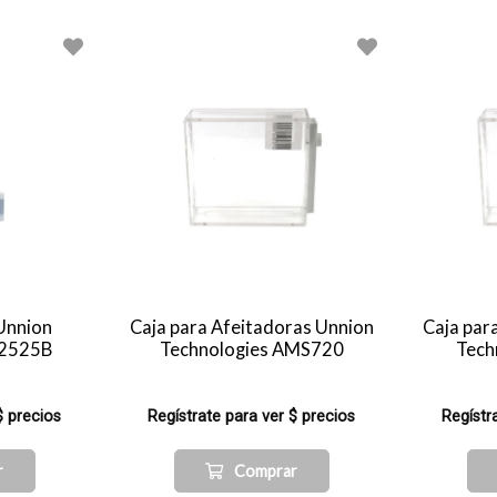
Unnion
Caja para Afeitadoras Unnion
Caja par
F2525B
Technologies AMS720
Tech
$ precios
Regístrate para ver $ precios
Regístr
r
Comprar