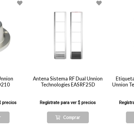
Unnion
Antena Sistema RF Dual Unnion
Etiquet
D210
Technologies EASRF25D
Unnion T
$ precios
Regístrate para ver $ precios
Regístr
r
Comprar