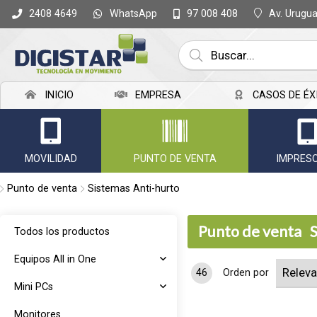
WhatsApp
Av. Urugu
2408 4649
97 008 408
INICIO
EMPRESA
CASOS DE ÉX
MOVILIDAD
PUNTO DE VENTA
IMPRES
Punto de venta
Sistemas Anti-hurto
Punto de venta
Todos los productos
Equipos All in One
46
Orden por
Mini PCs
Monitores