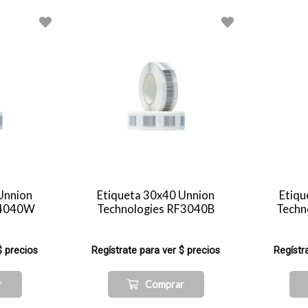
Unnion
Etiqueta 30x40 Unnion
Etiqu
F4040W
Technologies RF3040B
Techn
$ precios
Regístrate para ver $ precios
Regístr
r
Comprar