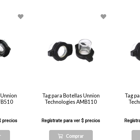
s Unnion
Tag para Botellas Unnion
Tag pa
RFB510
Technologies AMB110
Tech
$ precios
Regístrate para ver $ precios
Regístr
r
Comprar