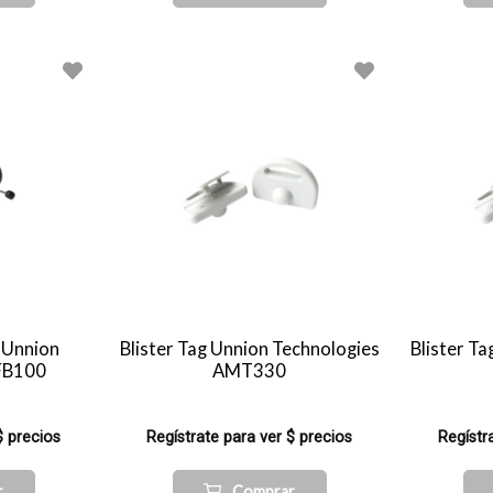
s Unnion
Blister Tag Unnion Technologies
Blister T
RFB100
AMT330
$ precios
Regístrate para ver $ precios
Regístr
r
Comprar