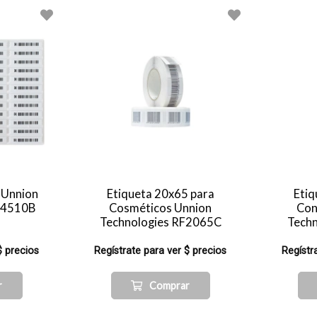
 Unnion
Etiqueta 20x65 para
Etiq
M4510B
Cosméticos Unnion
Con
Technologies RF2065C
Tech
$ precios
Regístrate para ver $ precios
Regístr
r
Comprar