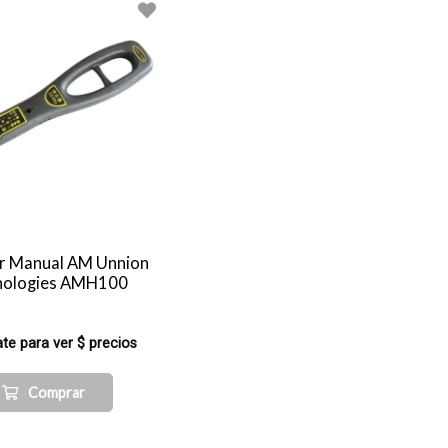
r Manual AM Unnion
nologies AMH100
ate para ver $ precios
Comprar