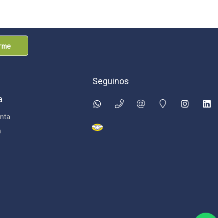
arme
Seguinos
a
nta
n