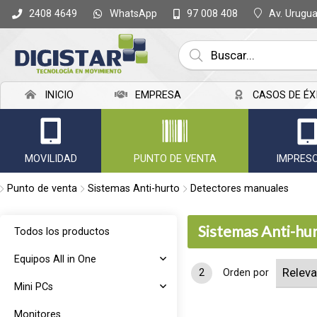
WhatsApp
Av. Urugu
2408 4649
97 008 408
INICIO
EMPRESA
CASOS DE ÉX
MOVILIDAD
PUNTO DE VENTA
IMPRES
Punto de venta
Sistemas Anti-hurto
Detectores manuales
Sistemas Anti-hu
Todos los productos
Equipos All in One
2
Orden por
Mini PCs
Monitores