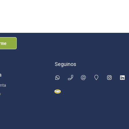
arme
Seguinos
a
nta
n