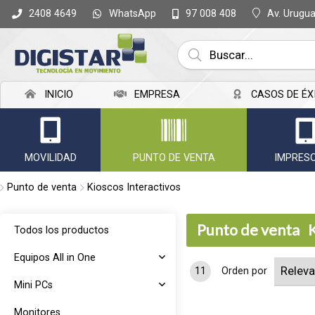
WhatsApp
Av. Urugu
2408 4649
97 008 408
INICIO
EMPRESA
CASOS DE ÉX
MOVILIDAD
PUNTO DE VENTA
IMPRES
Punto de venta
Kioscos Interactivos
Punto de venta
K
Todos los productos
Equipos All in One
11
Orden por
Mini PCs
Monitores