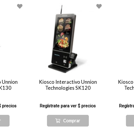
o Unnion
Kiosco Interactivo Unnion
Kiosco
SK130
Technologies SK120
Tec
$ precios
Regístrate para ver $ precios
Regístr
r
Comprar