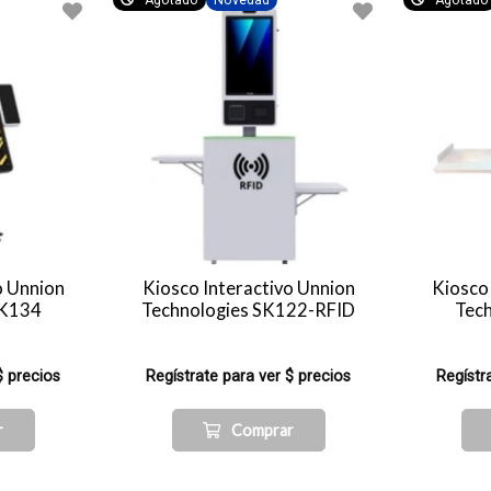
Agotado
Novedad
Agotado
o Unnion
Kiosco Interactivo Unnion
Kiosco
SK134
Technologies SK122-RFID
Tec
$ precios
Regístrate para ver $ precios
Regístr
r
Comprar