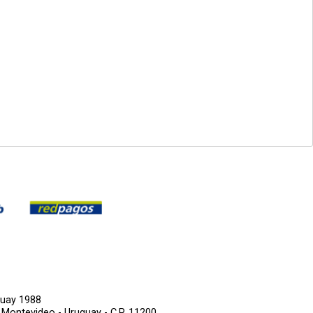
guay 1988
,
Montevideo - Uruguay - C.P. 11200