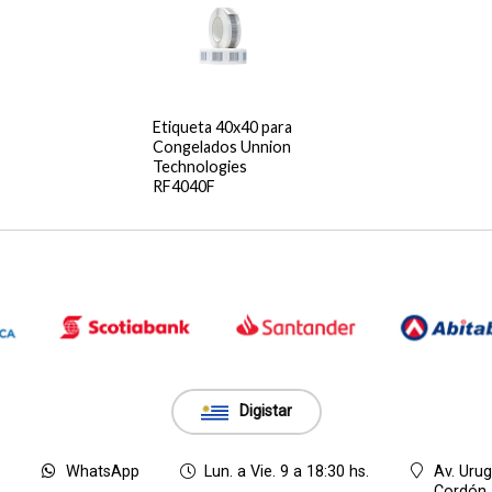
Etiqueta 40x40 para
Congelados Unnion
Technologies
RF4040F
Digistar
8
WhatsApp
Lun. a Vie. 9 a 18:30 hs.
Av. Uru
Cordón