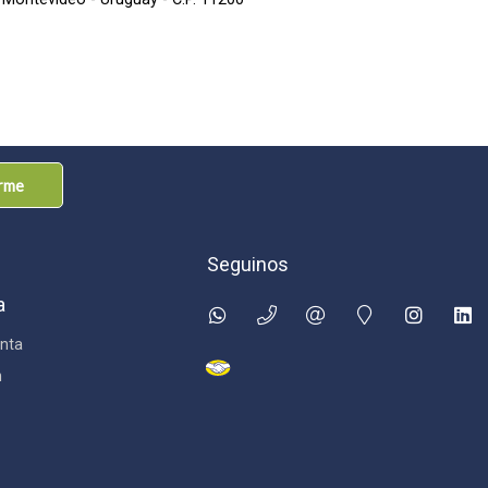
arme
Seguinos
a
nta
n