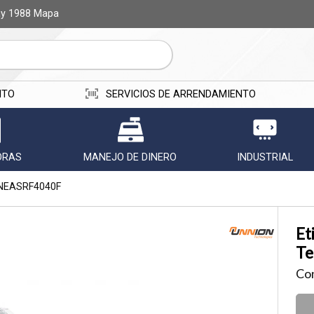
ay 1988
Mapa
r email
ITO
SERVICIOS DE ARRENDAMIENTO
ORAS
MANEJO DE DINERO
INDUSTRIAL
NEASRF4040F
Enviar
Et
Te
Con