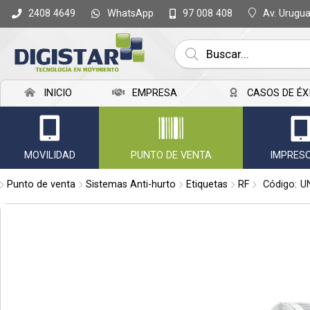
WhatsApp
Av. Urugu
2408 4649
97 008 408
Compartir po
INICIO
EMPRESA
CASOS DE ÉX
MOVILIDAD
PUNTO DE VENTA
IMPRES
Punto de venta
Sistemas Anti-hurto
Etiquetas
RF
Código:
U