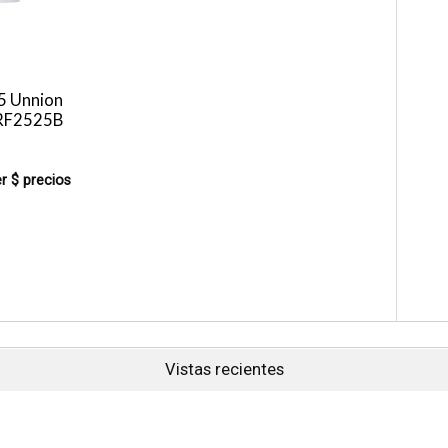
5 Unnion
 RF2525B
r $ precios
Vistas recientes