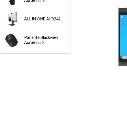
AuraBass 3
ALL IN ONE AIO242
Parlante Blackview
AuraBass 2