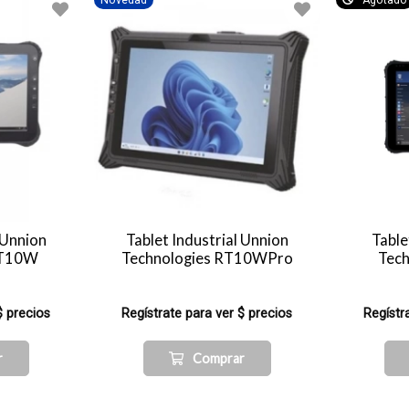
Novedad
Agotado
 Unnion
Tablet Industrial Unnion
Table
RT10W
Technologies RT10WPro
Tec
$ precios
Regístrate para ver $ precios
Regístr
r
Comprar