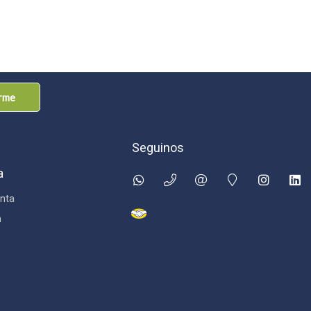
arme
Seguinos
a
nta
n