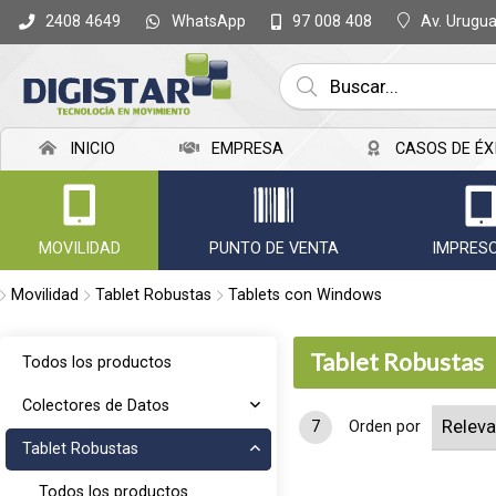
WhatsApp
Av. Urugu
2408 4649
97 008 408
INICIO
EMPRESA
CASOS DE ÉX
MOVILIDAD
PUNTO DE VENTA
IMPRES
Movilidad
Tablet Robustas
Tablets con Windows
Tablet Robustas
Todos los productos
Colectores de Datos
7
Orden por
Tablet Robustas
Todos los productos