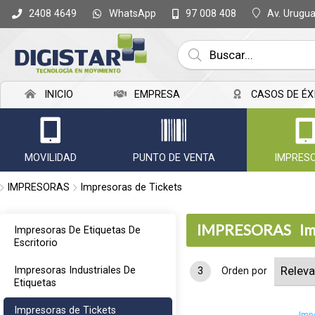
WhatsApp
Av. Urugu
2408 4649
97 008 408
INICIO
EMPRESA
CASOS DE ÉX
MOVILIDAD
PUNTO DE VENTA
IMPRES
IMPRESORAS
Impresoras de Tickets
IMPRESORAS
Im
Impresoras De Etiquetas De
Escritorio
Impresoras Industriales De
3
Orden por
Etiquetas
Impresoras de Tickets