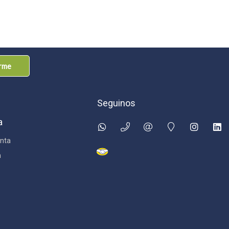
arme
Seguinos
a
nta
n