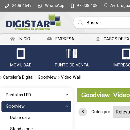
WhatsApp
Av. Urugu
2408 4649
97 008 408
INICIO
EMPRESA
CASOS DE ÉX
MOVILIDAD
PUNTO DE VENTA
IMPRES
Cartelería Digital
Goodview
Video Wall
Goodview
Video
Pantallas LED
Goodview
8
Orden por
Doble cara
Stand alone