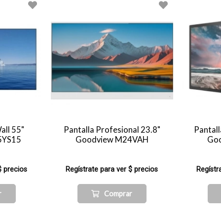
all 55"
Pantalla Profesional 23.8"
Pantall
5YS15
Goodview M24VAH
Go
$ precios
Regístrate para ver $ precios
Regístr
r
Comprar