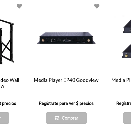
ideo Wall
Media Player EP40 Goodview
Media P
ew
$ precios
Regístrate para ver $ precios
Regístr
r
Comprar