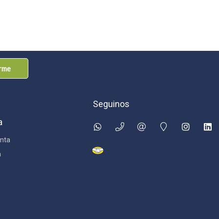
arme
Seguinos
a
nta
n