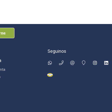
arme
Seguinos
a
nta
n