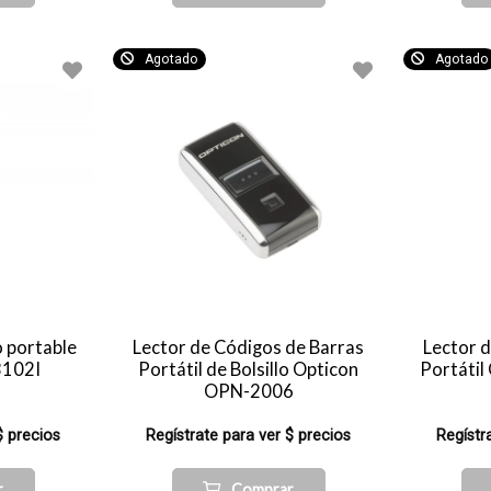
Agotado
Agotado
o portable
Lector de Códigos de Barras
Lector 
3102I
Portátil de Bolsillo Opticon
Portáti
OPN-2006
$ precios
Regístrate para ver $ precios
Regístr
r
Comprar