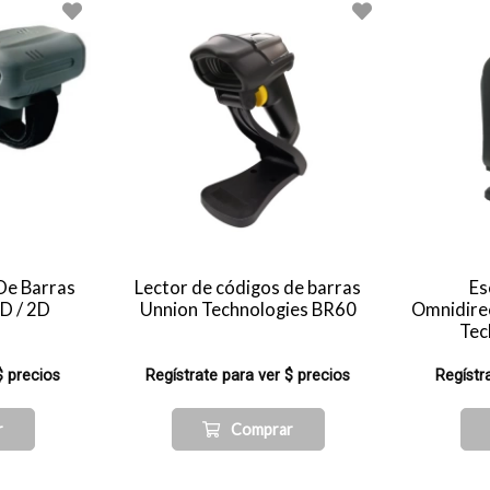
De Barras
Lector de códigos de barras
Es
1D / 2D
Unnion Technologies BR60
Omnidire
Tec
$ precios
Regístrate para ver $ precios
Regístr
r
Comprar