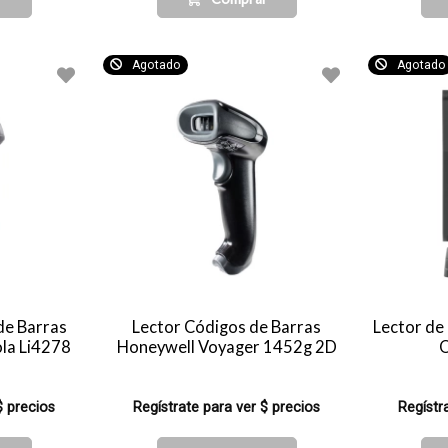
Agotado
Agotado
de Barras
Lector Códigos de Barras
Lector de
la Li4278
Honeywell Voyager 1452g 2D
$ precios
Regístrate para ver $ precios
Regístr