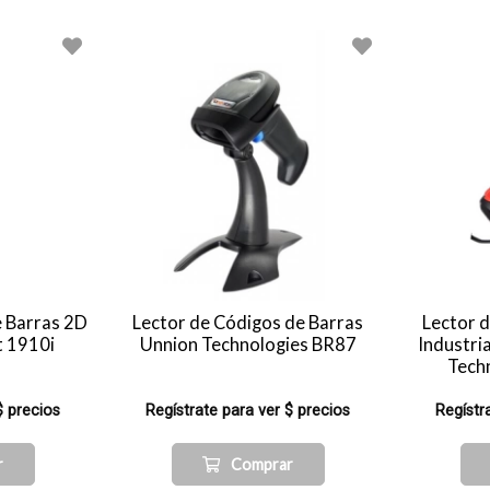
e Barras 2D
Lector de Códigos de Barras
Lector 
t 1910i
Unnion Technologies BR87
Industri
Tech
$ precios
Regístrate para ver $ precios
Regístr
r
Comprar