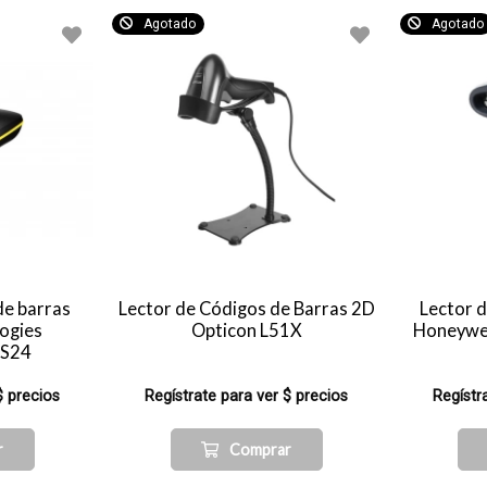
Agotado
Agotado
de barras
Lector de Códigos de Barras 2D
Lector 
ogies
Opticon L51X
Honeywel
MS24
$ precios
Regístrate para ver $ precios
Regístr
r
Comprar