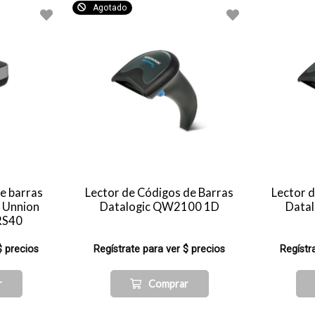
Agotado
de barras
Lector de Códigos de Barras
Lector 
o Unnion
Datalogic QW2100 1D
Data
RS40
$ precios
Regístrate para ver $ precios
Regístr
r
Comprar