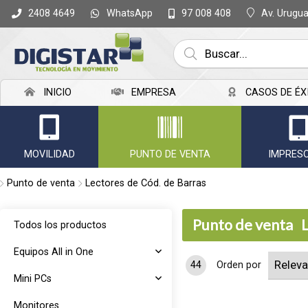
WhatsApp
Av. Urugu
2408 4649
97 008 408
INICIO
EMPRESA
CASOS DE ÉX
MOVILIDAD
PUNTO DE VENTA
IMPRES
Punto de venta
Lectores de Cód. de Barras
Punto de venta
Todos los productos
Equipos All in One
44
Orden por
Mini PCs
Monitores