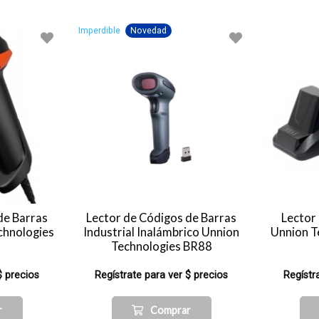
Imperdible
Novedad
de Barras
Lector de Códigos de Barras
Lector
echnologies
Industrial Inalámbrico Unnion
Unnion T
Technologies BR88
$ precios
Regístrate para ver $ precios
Regístr
r
Comprar