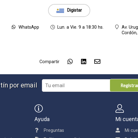
Digistar
8
WhatsApp
Lun. a Vie. 9 a 18:30 hs.
Av. Uru
Cordón
Compartir
tín por email
Registr
Ayuda
Mi cuent
Preguntas
Mi cue