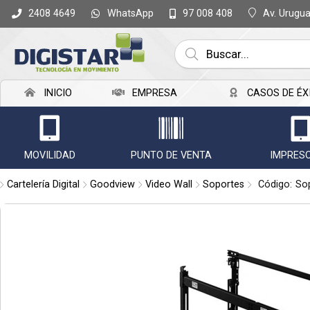
WhatsApp
Av. Urugu
2408 4649
97 008 408
Compartir po
INICIO
EMPRESA
CASOS DE ÉX
MOVILIDAD
PUNTO DE VENTA
IMPRES
Cartelería Digital
Goodview
Video Wall
Soportes
Código:
So