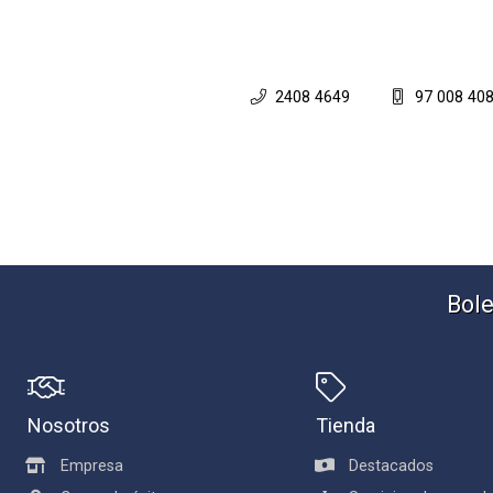
2408 4649
97 008 40
Bole
Nosotros
Tienda
Empresa
Destacados