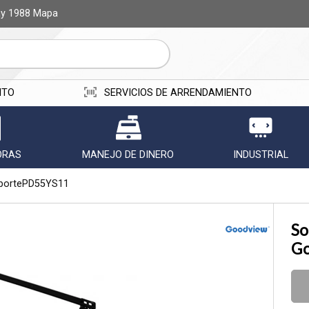
ay 1988
Mapa
r email
ITO
SERVICIOS DE ARRENDAMIENTO
ORAS
MANEJO DE DINERO
INDUSTRIAL
portePD55YS11
Enviar
So
Go