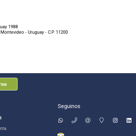
guay 1988
,
Montevideo - Uruguay - C.P. 11200
arme
Seguinos
a
nta