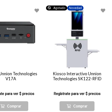
Agotado
Novedad
 Unnion Technologies
Kiosco Interactivo Unnion
V17A
Technologies SK122-RFID
ate para ver $ precios
Regístrate para ver $ precios
Comprar
Comprar