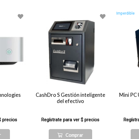
Imperdible
hnologies
CashDro S Gestión inteligente
Mini PC 
del efectivo
$ precios
Regístrate para ver $ precios
Regístr
r
Comprar