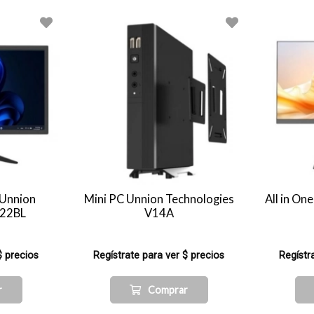
 Unnion
Mini PC Unnion Technologies
All in On
D22BL
V14A
$ precios
Regístrate para ver $ precios
Regístr
r
Comprar