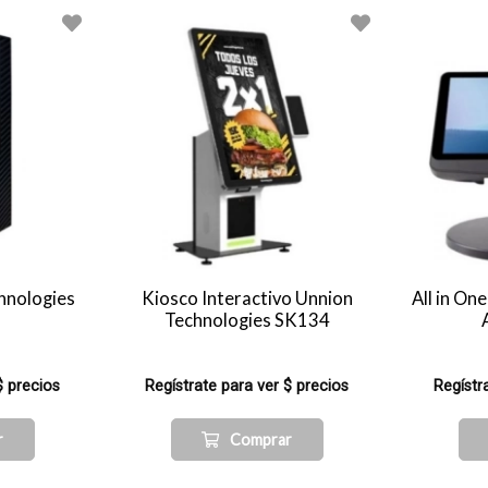
hnologies
Kiosco Interactivo Unnion
All in On
Technologies SK134
$ precios
Regístrate para ver $ precios
Regístr
r
Comprar