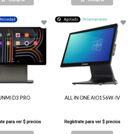
Novedad
Agotado
Próximamente
UNMI D3 PRO
ALL IN ONE AIO156W-IV
ate para ver $ precios
Regístrate para ver $ precios