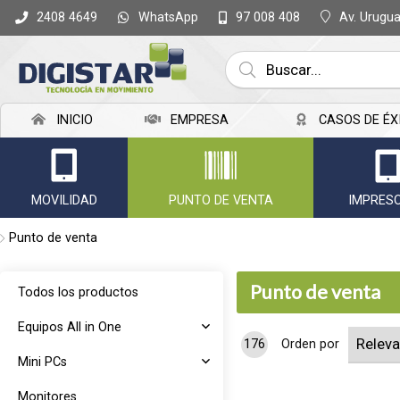
WhatsApp
Av. Urugu
2408 4649
97 008 408
INICIO
EMPRESA
CASOS DE ÉX
MOVILIDAD
PUNTO DE VENTA
IMPRES
Punto de venta
Punto de venta
Todos los productos
Equipos All in One
176
Orden por
Mini PCs
Monitores